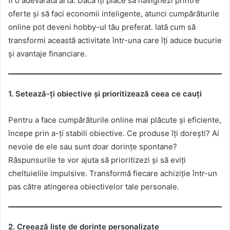
fi o adevărată artă. Dacă îți place să navighezi printre
oferte și să faci economii inteligente, atunci cumpărăturile
online pot deveni hobby-ul tău preferat. Iată cum să
transformi această activitate într-una care îți aduce bucurie
și avantaje financiare.
1. Setează-ți obiective și prioritizează ceea ce cauți
Pentru a face cumpărăturile online mai plăcute și eficiente,
începe prin a-ți stabili obiective. Ce produse îți dorești? Ai
nevoie de ele sau sunt doar dorințe spontane?
Răspunsurile te vor ajuta să prioritizezi și să eviți
cheltuielile impulsive. Transformă fiecare achiziție într-un
pas către atingerea obiectivelor tale personale.
2. Creează liste de dorințe personalizate