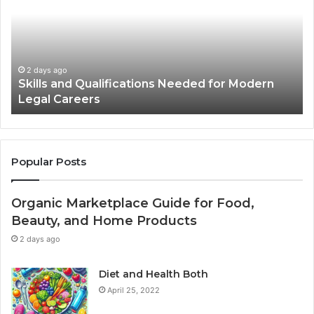
Needed
Us
for
St
Modern
Ph
Legal
in
Careers
Ad
2 days ago
Skills and Qualifications Needed for Modern
Legal Careers
Popular Posts
Organic Marketplace Guide for Food,
Beauty, and Home Products
2 days ago
Diet and Health Both
April 25, 2022