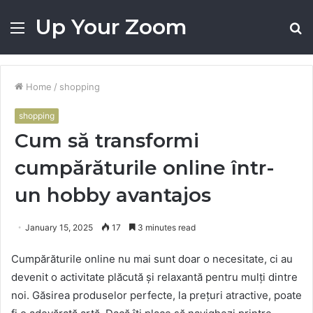
Up Your Zoom
Menu
S
fo
Home
/
shopping
shopping
Cum să transformi
cumpărăturile online într-
un hobby avantajos
January 15, 2025
17
3 minutes read
Cumpărăturile online nu mai sunt doar o necesitate, ci au
devenit o activitate plăcută și relaxantă pentru mulți dintre
noi. Găsirea produselor perfecte, la prețuri atractive, poate