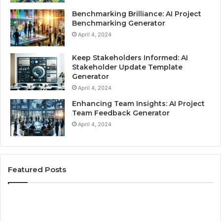
Benchmarking Brilliance: AI Project
Benchmarking Generator
April 4, 2024
Keep Stakeholders Informed: AI
Stakeholder Update Template
Generator
April 4, 2024
Enhancing Team Insights: AI Project
Team Feedback Generator
April 4, 2024
Featured Posts
Skills
Be
and
Pr
Qualifications
fo